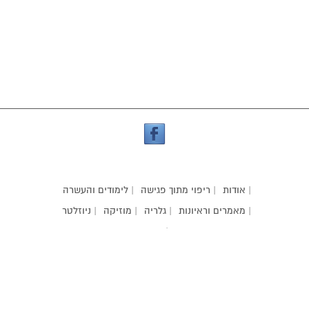
| אודות
| ריפוי מתוך פגישה
| לימודים והעשרה
| מאמרים וראיונות
| גלריה
| מוזיקה
| ניוזלטר
| קשר
אילניה קור
| עיצוב אתר:
korilaniya@gmail.com