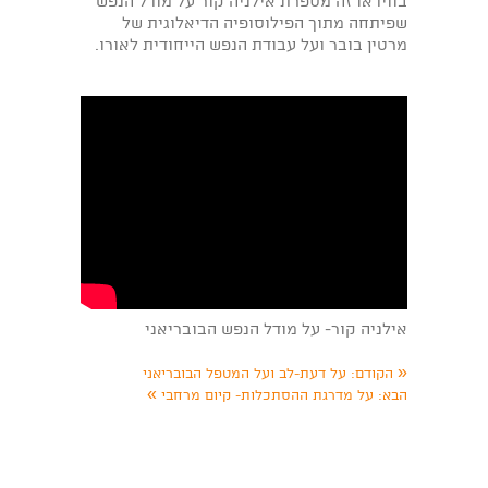
בווידאו זה מספרת אילניה קור על מודל הנפש
שפיתחה מתוך הפילוסופיה הדיאלוגית של
מרטין בובר ועל עבודת הנפש הייחודית לאורו.
אילניה קור- על מודל הנפש הבובריאני
«
הקודם:
על דעת-לב ועל המטפל הבובריאני
»
הבא:
על מדרגת ההסתכלות- קיום מרחבי