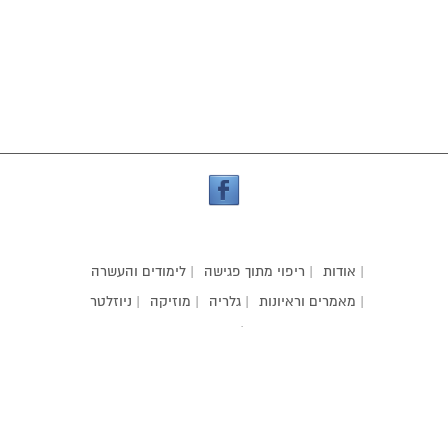
| אודות
| ריפוי מתוך פגישה
| לימודים והעשרה
| מאמרים וראיונות
| גלריה
| מוזיקה
| ניוזלטר
| קשר
אילניה קור
| עיצוב אתר:
korilaniya@gmail.com