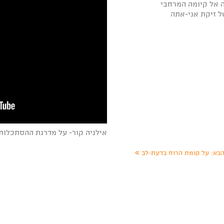
 אל קיומה המרחבי
ל זיקת אני-אתה
אילניה קור- על מדרגת ההסתכלות
»
בא:
על קומת הרוח בדעת-לב