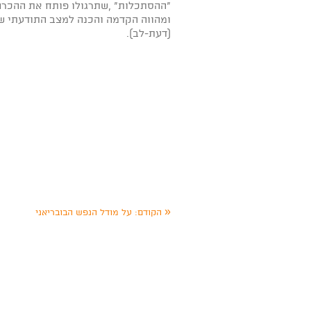
"ההסתכלות" ,שתרגולו פותח את ההכרה
ומהווה הקדמה והכנה למצב התודעתי ש
(דעת-לב).
«
הקודם:
על מודל הנפש הבובריאני
ה