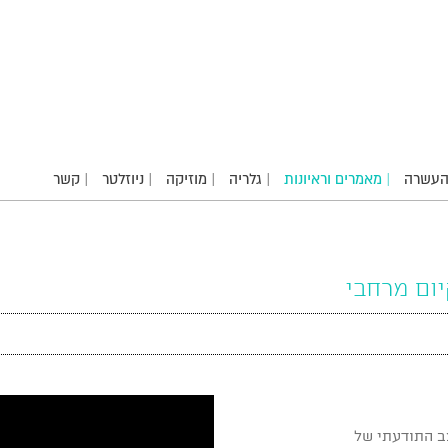
והעשרה
| מאמרים וראיונות
| גלריה
| מוזיקה
| ניוזלטר
| קשר
ום מרחבי
ב התודעתי של