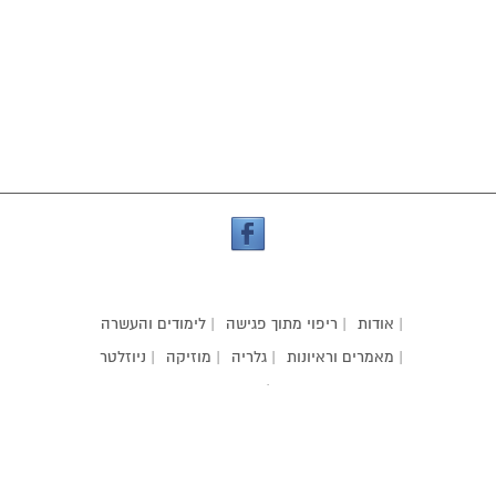
| אודות
| ריפוי מתוך פגישה
| לימודים והעשרה
| מאמרים וראיונות
| גלריה
| מוזיקה
| ניוזלטר
| קשר
אילניה קור
| עיצוב אתר:
korilaniya@gmail.com