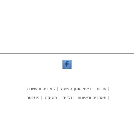
| אודות
| ריפוי מתוך פגישה
| לימודים והעשרה
| מאמרים וראיונות
| גלריה
| מוזיקה
| ניוזלטר
| קשר
אילניה קור
| עיצוב אתר:
korilaniya@gmail.com