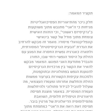
תקציר המאמר:
חלק ניכר מהתיאוריות הפסיכואנליטיות
מניחות כי ה"אני" מתגבש מתוך משוקעות
ב"נרקיסיזם ראשוני", וכי הזהות האישית
צומחת מתוך מודל של קשר בינאישי
קונפליקטואלי מיסודו. מאמר זה מבקש להרחיב
את הגדרת "הבעיה הנרקיסיסטית" המסורתית,
ולתארה כאנרגיה נפשית החסרה את המגע עם
הזולת על היסוד הנפשי-רוחי שבו, החורג
והנבדל מתודעת האני הפוגש. המאמר מבקש
להאיר את הקשר בין מרכזיות הנרקיסיזם
להטענת הנפש בפתולוגיות ובתוקפנות,
ולסכנות עקיפות הקשורות בערעור ממשות
הזולת והחלשת אחרותו ומעמדו העצמאי, מה
שעלול להוביל לבידוד פתולוגי ולהיחלשות
העמדה המוסרית. במאמר מוצגת תפיסה
תיאורטית וטיפולית חלופית, השואבת
מהפילוסופיה הדיאלוגית של מרטין בובר.
תפיסה זאת רואה את ה"אני" כמתפתח מתוך