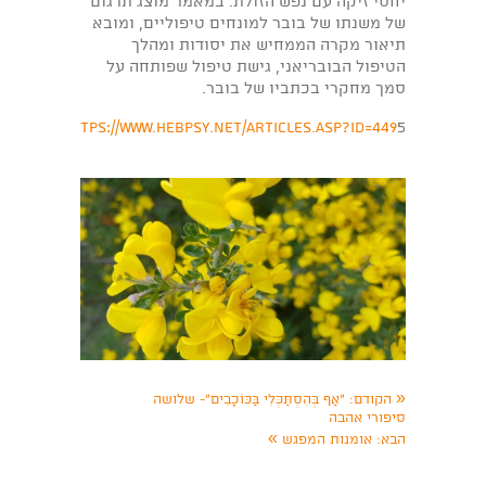
יחסי זיקה עם נפש הזולת. במאמר מוצג תרגום
של משנתו של בובר למונחים טיפוליים, ומובא
תיאור מקרה הממחיש את יסודות ומהלך
הטיפול הבובריאני, גישת טיפול שפותחה על
סמך מחקרי בכתביו של בובר.
tps://www.hebpsy.net/articles.asp?id=449
5
«
הקודם:
"אַף בְּהִסְתַּכְּלִי בַּכּוֹכָבִים"- שלושה
סיפורי אהבה
»
הבא:
אומנות המפגש